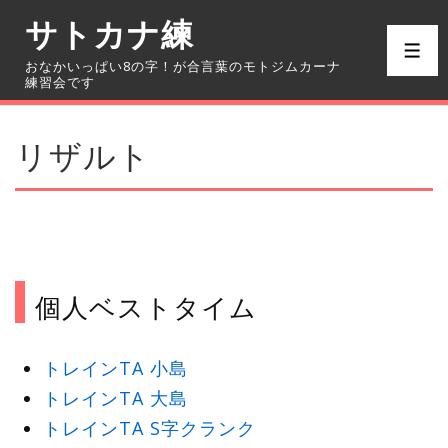
↓
サトカナ練
メ
メ
おなかいっぱい8の字！が合言葉のモトジムカーナ
イ
ニ
練習会です
ュ
ン
ー
コ
リザルト
ン
テ
ン
ツ
へ
個人ベストタイム
ス
キ
トレインTA 小島
ッ
トレインTA
大島
プ
トレインTA
S字クランク